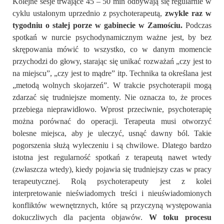
Kolejne sesje trwające 45 – 50 min odbywają się regularnie w
cyklu ustalonym uprzednio z psychoterapeutą,
zwykle raz w
tygodniu o stałej porze w gabinecie w Zamościu.
Podczas
spotkań w nurcie psychodynamicznym ważne jest, by bez
skrępowania mówić to wszystko, co w danym momencie
przychodzi do głowy, starając się unikać rozważań „czy jest to
na miejscu”, „czy jest to mądre” itp. Technika ta określana jest
„metodą wolnych skojarzeń”. W trakcie psychoterapii mogą
zdarzać się trudniejsze momenty. Nie oznacza to, że proces
przebiega nieprawidłowo. Wprost przeciwnie, psychoterapię
można porównać do operacji. Terapeuta musi otworzyć
bolesne miejsca, aby je uleczyć, usnąć dawny ból. Takie
pogorszenia służą wyleczeniu i są chwilowe. Dlatego bardzo
istotna jest regularność spotkań z terapeutą nawet wtedy
(zwłaszcza wtedy), kiedy pojawia się trudniejszy czas w pracy
terapeutycznej. Rolą psychoterapeuty jest z kolei
interpretowanie nieświadomych treści i nieuświadomionych
konfliktów wewnętrznych, które są przyczyną występowania
dokuczliwych dla pacjenta objawów.
W toku procesu