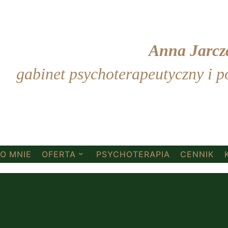
Anna Jarcz
gabinet psychoterapeutyczny i 
O MNIE
OFERTA
PSYCHOTERAPIA
CENNIK