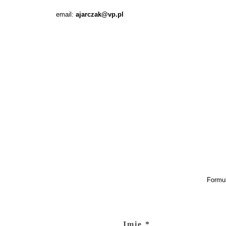
email:
ajarczak@vp.pl
Formu
Imię *